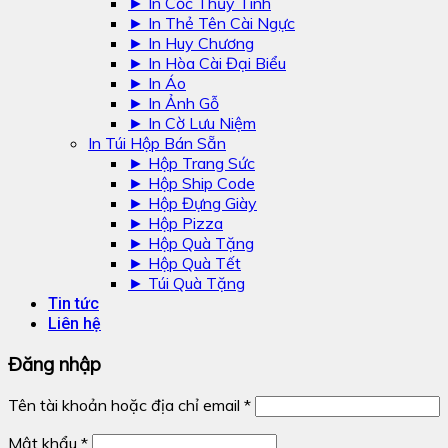
► In Cốc Thủy Tinh
► In Thẻ Tên Cài Ngực
► In Huy Chương
► In Hòa Cài Đại Biểu
► In Áo
► In Ảnh Gỗ
► In Cờ Lưu Niệm
In Túi Hộp Bán Sẵn
► Hộp Trang Sức
► Hộp Ship Code
► Hộp Đựng Giày
► Hộp Pizza
► Hộp Quà Tặng
► Hộp Quà Tết
► Túi Quà Tặng
Tin tức
Liên hệ
Đăng nhập
Tên tài khoản hoặc địa chỉ email
*
Mật khẩu
*