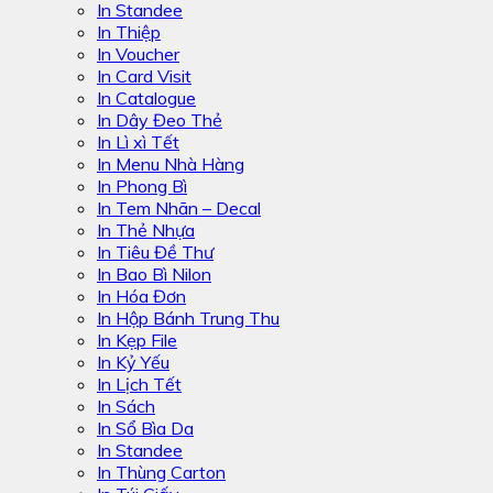
In Standee
In Thiệp
In Voucher
In Card Visit
In Catalogue
In Dây Đeo Thẻ
In Lì xì Tết
In Menu Nhà Hàng
In Phong Bì
In Tem Nhãn – Decal
In Thẻ Nhựa
In Tiêu Đề Thư
In Bao Bì Nilon
In Hóa Đơn
In Hộp Bánh Trung Thu
In Kẹp File
In Kỷ Yếu
In Lịch Tết
In Sách
In Sổ Bìa Da
In Standee
In Thùng Carton