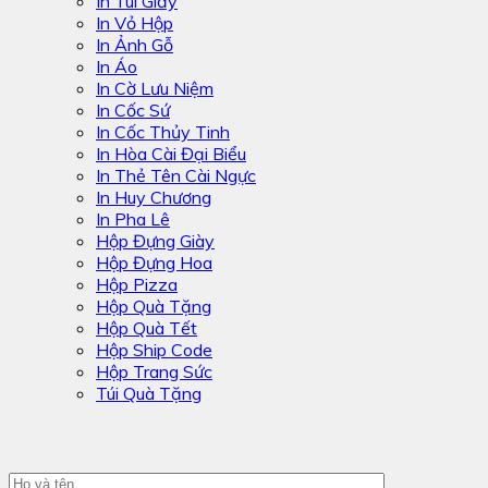
In Túi Giấy
In Vỏ Hộp
In Ảnh Gỗ
In Áo
In Cờ Lưu Niệm
In Cốc Sứ
In Cốc Thủy Tinh
In Hòa Cài Đại Biểu
In Thẻ Tên Cài Ngực
In Huy Chương
In Pha Lê
Hộp Đựng Giày
Hộp Đựng Hoa
Hộp Pizza
Hộp Quà Tặng
Hộp Quà Tết
Hộp Ship Code
Hộp Trang Sức
Túi Quà Tặng