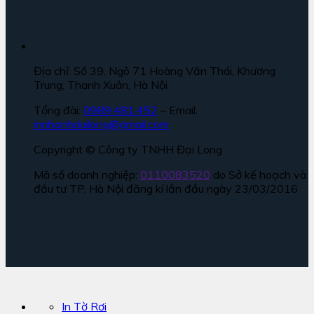
Địa chỉ: Số 39, Ngõ 71 Hoàng Văn Thái, Khương
Trung, Thanh Xuân, Hà Nội
Tổng đài:
0989.481.452
– Email:
innhanhdailong@gmail.com
Copyright © Công ty TNHH Đại Long
Mã số doanh nghiệp:
0110083520
do Sở kế hoạch và
đầu tư TP. Hà Nội đăng kí lần đầu ngày 23/03/2016
In Tờ Rơi