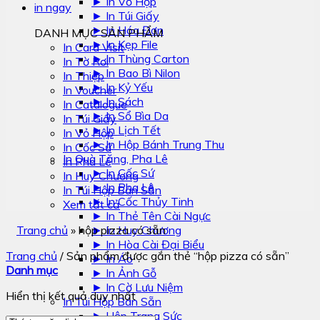
► In Vỏ Hộp
in ngay
► In Túi Giấy
► In Hóa Đơn
DANH MỤC SẢN PHẨM
► In Kẹp File
In Card Visit
► In Thùng Carton
In Tờ Rơi
► In Bao Bì Nilon
In Thiệp
► In Kỷ Yếu
In Voucher
► In Sách
In Catalogue
► In Sổ Bìa Da
In Túi Giấy
► In Lịch Tết
In Vỏ Hộp
► In Hộp Bánh Trung Thu
In Cốc Sứ
In Quà Tặng, Pha Lê
In Pha Lê
► In Cốc Sứ
In Huy Chương
► In Pha Lê
In Túi Hộp Bán Sẵn
► In Cốc Thủy Tinh
Xem tất cả
► In Thẻ Tên Cài Ngực
Trang chủ
»
hộp pizza có sẵn
► In Huy Chương
► In Hòa Cài Đại Biểu
Trang chủ
/
Sản phẩm được gắn thẻ “hộp pizza có sẵn”
► In Áo
Danh mục
► In Ảnh Gỗ
► In Cờ Lưu Niệm
Hiển thị kết quả duy nhất
In Túi Hộp Bán Sẵn
► Hộp Trang Sức