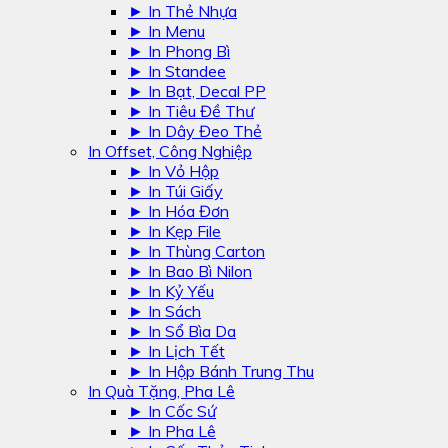
► In Thẻ Nhựa
► In Menu
► In Phong Bì
► In Standee
► In Bạt, Decal PP
► In Tiêu Đề Thư
► In Dây Đeo Thẻ
In Offset, Công Nghiệp
► In Vỏ Hộp
► In Túi Giấy
► In Hóa Đơn
► In Kẹp File
► In Thùng Carton
► In Bao Bì Nilon
► In Kỷ Yếu
► In Sách
► In Sổ Bìa Da
► In Lịch Tết
► In Hộp Bánh Trung Thu
In Quà Tặng, Pha Lê
► In Cốc Sứ
► In Pha Lê