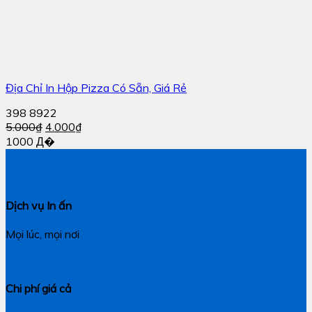
Địa Chỉ In Hộp Pizza Có Sẵn, Giá Rẻ
398
8922
5.000
₫
4.000
₫
1000 Д�
Dịch vụ In ấn
Mọi lúc, mọi nơi
Chi phí giá cả