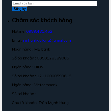
Chăm sóc khách hàng
Hotline:
0989.481.452
Email:
innhanhdailong@gmail.com
Ngân hàng : MB bank
Số tài khoản : 0050128389005
Ngân hàng : BIDV
Số tài khoản : 12110000599615
Ngân hàng : Vietcombank
Số tài khoản :
Chủ tài khoản: Trần Mạnh Hùng