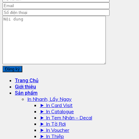
Trang Chủ
Giới thiệu
Sản phẩm
In Nhanh, Lấy Ngay
► In Card Visit
► In Catalogue
► In Tem Nhãn – Decal
► In Tờ Rơi
► In Voucher
► In Thiệp